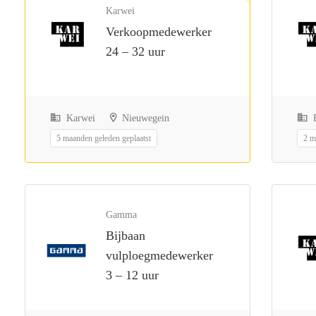
Karwei
Verkoopmedewerker
24 – 32 uur
Karwei
Nieuwegein
K
5 maanden geleden geplaatst
2 m
Gamma
Bijbaan
vulploegmedewerker
3 – 12 uur