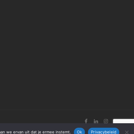
aan we ervan uit dat je ermee instemt.
Ok
Privacybeleid