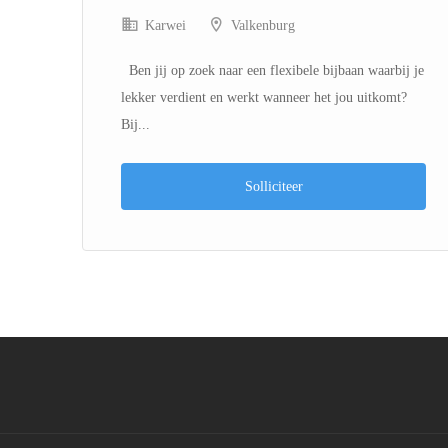
Karwei
Valkenburg
 én
Ben jij op zoek naar een flexibele bijbaan waarbij je
lekker verdient en werkt wanneer het jou uitkomt?
Bij...
Solliciteer