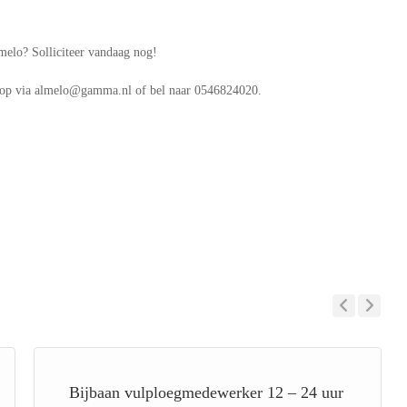
melo? Solliciteer vandaag nog!
s op via almelo@gamma.nl of bel naar 0546824020.
Previous
Next
Bijbaan vulploegmedewerker 12 – 24 uur