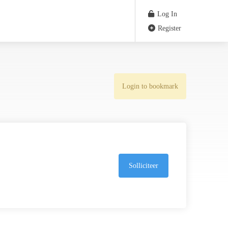
Log In
Register
Login to bookmark
Solliciteer