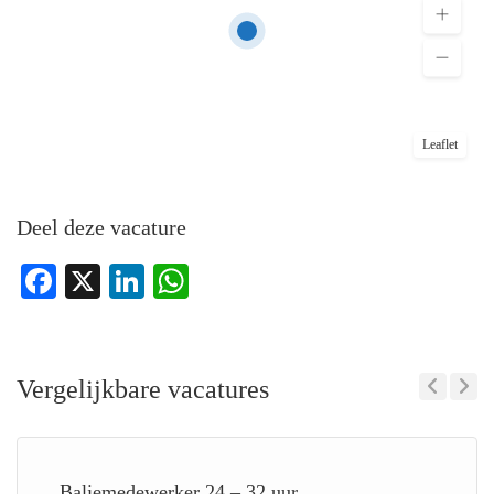
Leaflet
Deel deze vacature
Facebook
X
LinkedIn
WhatsApp
Vergelijkbare vacatures
Previous
Next
Baliemedewerker 24 – 32 uur