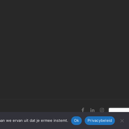
aan we ervan uit dat je ermee instemt.
Ok
Privacybeleid