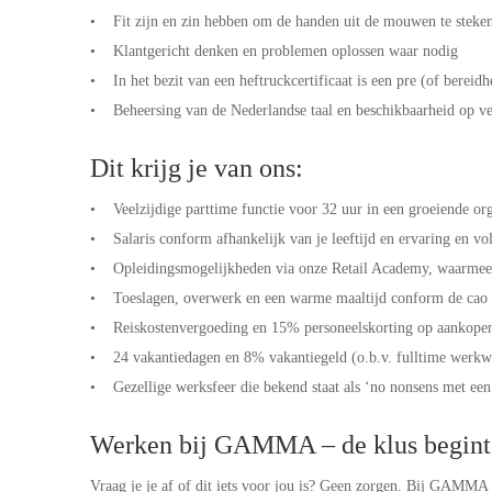
• Fit zijn en zin hebben om de handen uit de mouwen te steke
• Klantgericht denken en problemen oplossen waar nodig
• In het bezit van een heftruckcertificaat is een pre (of bereid
• Beheersing van de Nederlandse taal en beschikbaarheid op v
Dit krijg je van ons:
• Veelzijdige parttime functie voor 32 uur in een groeiende or
• Salaris conform afhankelijk van je leeftijd en ervaring en v
• Opleidingsmogelijkheden via onze Retail Academy, waarmee 
• Toeslagen, overwerk en een warme maaltijd conform de cao 
• Reiskostenvergoeding en 15% personeelskorting op aanko
• 24 vakantiedagen en 8% vakantiegeld (o.b.v. fulltime werk
• Gezellige werksfeer die bekend staat als ‘no nonsens met een
Werken bij GAMMA – de klus begint 
Vraag je je af of dit iets voor jou is? Geen zorgen. Bij GAMMA l