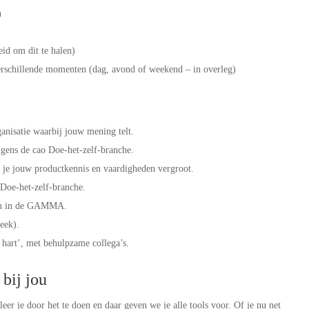
n
heid om dit te halen)
erschillende momenten (dag, avond of weekend – in overleg)
ganisatie waarbij jouw mening telt.
olgens de cao Doe-het-zelf-branche.
je jouw productkennis en vaardigheden vergroot.
Doe-het-zelf-branche.
pen in de GAMMA.
week).
 hart’, met behulpzame collega’s.
bij jou
eer je door het te doen en daar geven we je alle tools voor. Of je nu net