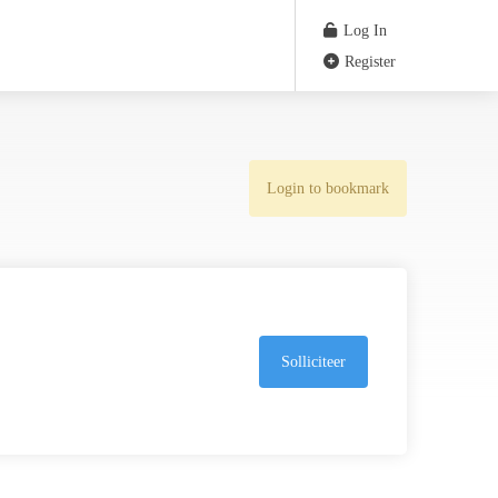
Log In
Register
Login to bookmark
Solliciteer