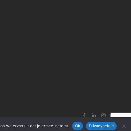
aan we ervan uit dat je ermee instemt.
Ok
Privacybeleid