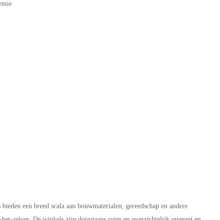
emie
bieden een breed scala aan bouwmaterialen, gereedschap en andere
het-zelver. De winkels zijn doorgaans ruim en overzichtelijk opgezet en