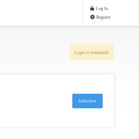
Log In
Register
Login to bookmark
Solliciteer