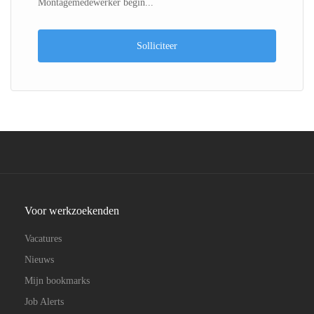
Montagemedewerker begin...
Solliciteer
Voor werkzoekenden
Vacatures
Nieuws
Mijn bookmarks
Job Alerts