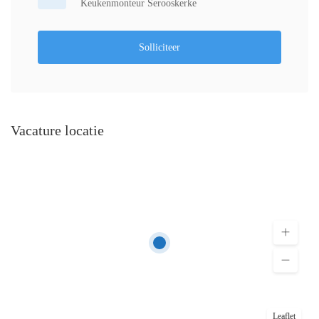
Keukenmonteur Serooskerke
Solliciteer
Vacature locatie
Leaflet