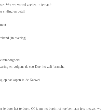
eiste. Wat we vooral zoeken in iemand:
r styling en detail
n
iment
weekend (in overleg)
elfstandigheid.
rvaring en volgens de cao Doe-het-zelf-branche.
ng op aankopen in de Karwei.
er je door het te doen. Of je nu net begint of toe bent aan iets nieuws: we