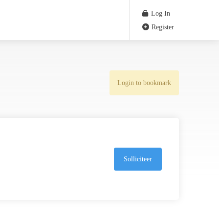
Log In
Register
Login to bookmark
Solliciteer