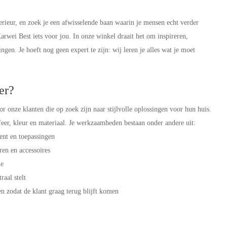
nterieur, en zoek je een afwisselende baan waarin je mensen echt verder
rwei Best iets voor jou. In onze winkel draait het om inspireren,
gen. Je hoeft nog geen expert te zijn: wij leren je alles wat je moet
ker?
 onze klanten die op zoek zijn naar stijlvolle oplossingen voor hun huis.
sfeer, kleur en materiaal. Je werkzaamheden bestaan onder andere uit:
ent en toepassingen
ren en accessoires
ie
raal stelt
 zodat de klant graag terug blijft komen