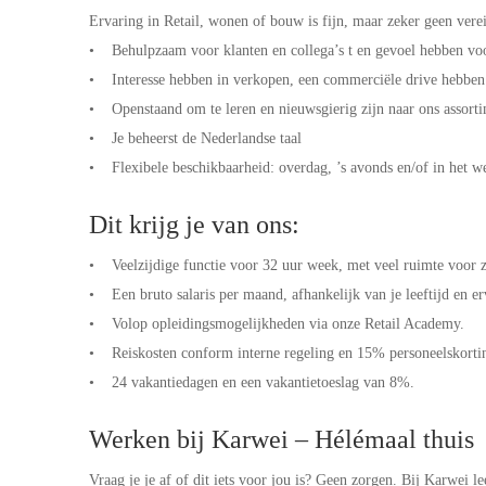
Ervaring in Retail, wonen of bouw is fijn, maar zeker geen ver
• Behulpzaam voor klanten en collega’s t en gevoel hebben voo
• Interesse hebben in verkopen, een commerciële drive hebbe
• Openstaand om te leren en nieuwsgierig zijn naar ons assort
• Je beheerst de Nederlandse taal
• Flexibele beschikbaarheid: overdag, ’s avonds en/of in het 
Dit krijg je van ons:
• Veelzijdige functie voor 32 uur week, met veel ruimte voor z
• Een bruto salaris per maand, afhankelijk van je leeftijd en e
• Volop opleidingsmogelijkheden via onze Retail Academy.
• Reiskosten conform interne regeling en 15% personeelskorti
• 24 vakantiedagen en een vakantietoeslag van 8%.
Werken bij Karwei – Hélémaal thuis
Vraag je je af of dit iets voor jou is? Geen zorgen. Bij Karwei le