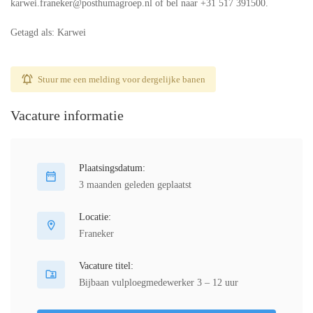
karwei.franeker@posthumagroep.nl of bel naar +31 517 391500.
Getagd als: Karwei
Stuur me een melding voor dergelijke banen
Vacature informatie
Plaatsingsdatum:
3 maanden geleden geplaatst
Locatie:
Franeker
Vacature titel:
Bijbaan vulploegmedewerker 3 – 12 uur