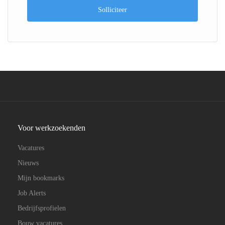
Solliciteer
Voor werkzoekenden
Vacatures
Nieuws
Mijn bookmarks
Job Alerts
Bedrijfsprofielen
Bouw vacatures