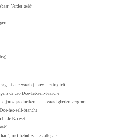
sbaar. Verder geldt:
g
ingen
rleg)
 organisatie waarbij jouw mening telt.
olgens de cao Doe-het-zelf-branche.
je jouw productkennis en vaardigheden vergroot.
Doe-het-zelf-branche.
n in de Karwei.
eek).
 hart’, met behulpzame collega’s.