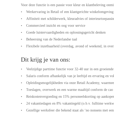
Voor deze functie is een passie voor kleur en klantbeleving onmi
• Werkervaring in Retail of een klantgerichte winkelomgevin
• Affiniteit met schilderwerk, kleuradvies of interieurtoepass
• Commercieel inzicht en oog voor service
• Goede luistervaardigheden en oplossingsgericht denken
• Beheersing van de Nederlandse taal
• Flexibele inzetbaarheid (overdag, avond of weekend, in ove
Dit krijg je van ons:
• Veelzijdige parttime functie voor 32-40 uur in een groeiende
• Salaris conform afhankelijk van je leeftijd en ervaring en v
• Opleidingsmogelijkheden via onze Retail Academy, waarmee 
• Toeslagen, overwerk en een warme maaltijd conform de cao 
• Reiskostenvergoeding en 15% personeelskorting op aankope
• 24 vakantiedagen en 8% vakantiegeld (o.b.v. fulltime werkw
• Gezellige werksfeer die bekend staat als ‘no nonsens met een