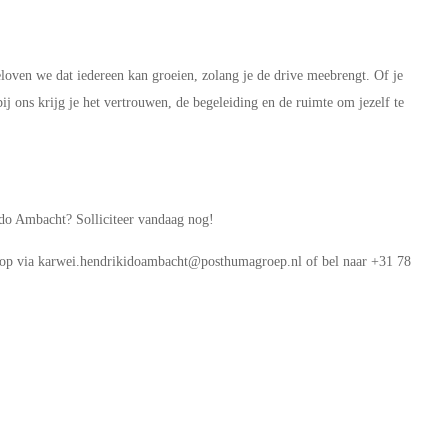
geloven we dat iedereen kan groeien, zolang je de drive meebrengt. Of je
ij ons krijg je het vertrouwen, de begeleiding en de ruimte om jezelf te
 Ido Ambacht? Solliciteer vandaag nog!
s op via karwei.hendrikidoambacht@posthumagroep.nl of bel naar +31 78