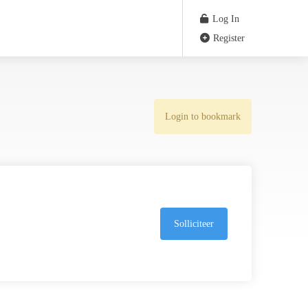
Log In
Register
Login to bookmark
Solliciteer