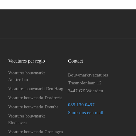
Vacatures per regio
Contact
Vacatures bouwmarkt
Bouwmarktvacatures
Amsterdam
Trasmolenlaan 12
Vacatures bouwmarkt Den Haag
3447 GZ Woerden
Vacature bouwmarkt Dordrecht
085 130 0497
Vacature bouwmarkt Drenthe
Stuur ons een mail
Vacatures bouwmarkt
Eindhoven
Vacature bouwmarkt Groningen