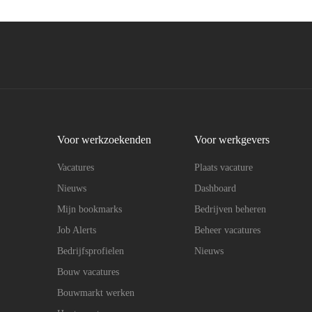
Voor werkzoekenden
Voor werkgevers
Vacatures
Plaats vacature
Nieuws
Dashboard
Mijn bookmarks
Bedrijven beheren
Job Alerts
Beheer vacatures
Bedrijfsprofielen
Nieuws
Bouw vacatures
Bouwmarkt werken