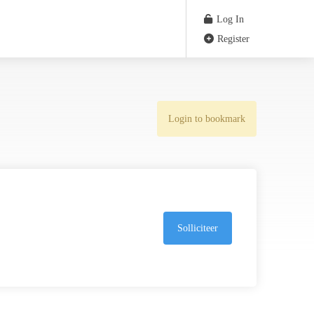
Log In
Register
Login to bookmark
Solliciteer