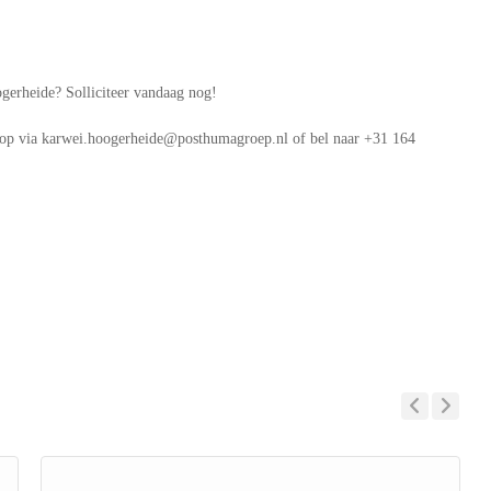
gerheide? Solliciteer vandaag nog!
s op via karwei.hoogerheide@posthumagroep.nl of bel naar +31 164
Previous
Next