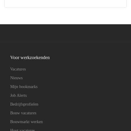
Voor werkzoekenden
Vacatures
Nieuws
Mijn bookmarks
Job Alerts
Bedrijfsprofielen
Bouw vacatures
Bouwmarkt werken
Hout vacatures