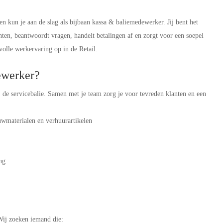
 kun je aan de slag als bijbaan kassa & baliemedewerker. Jij bent het
anten, beantwoordt vragen, handelt betalingen af en zorgt voor een soepel
volle werkervaring op in de Retail.
dewerker?
j de servicebalie. Samen met je team zorg je voor tevreden klanten en een
uwmaterialen en verhuurartikelen
ing
t
 Wij zoeken iemand die: