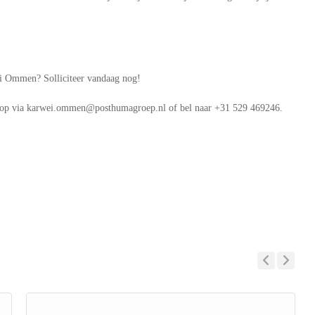
ei Ommen? Solliciteer vandaag nog!
s op via karwei.ommen@posthumagroep.nl of bel naar +31 529 469246.
Previous
Next