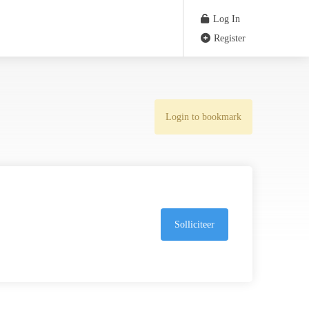
Log In
Register
Login to bookmark
Solliciteer