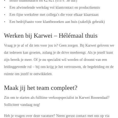
• Bruto maandsalaris tot €2.621 (o.b.v. 38 uur)
• Een afwisselende werkdag vol klantcontact en productkennis
• Een fijne werksfeer met collega’s die voor elkaar klaarstaan
• Een bedrijfsauto voor klantbezoeken aan huis (zakelijk gebruik)
Werken bij Karwei – Hélémaal thuis
Vraag je je af of dit iets voor jou is? Geen zorgen. Bij Karwei geloven we
dat iedereen kan groeien, zolang je de drive meebrengt. Als je jezelf kunt
zijn bereik je meer. Of je nu specialist wil worden of droomt van een
leidinggevende rol – bij ons krijg je het vertrouwen, de begeleiding en de
ruimte om jezelf te ontwikkelen.
Maak jij het team compleet?
Zin om te starten als fulltime verkoopspecialist in Karwei Roosendaal?
Solliciteer vandaag nog!
Heb je vragen over deze vacature? Neem gerust contact met ons op via