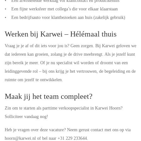
• Een afwisselende werkdag vol klantcontact en productkennis
• Een fijne werksfeer met collega’s die voor elkaar klaarstaan
• Een bedrijfsauto voor klantbezoeken aan huis (zakelijk gebruik)
Werken bij Karwei – Hélémaal thuis
Vraag je je af of dit iets voor jou is? Geen zorgen. Bij Karwei geloven we
dat iedereen kan groeien, zolang je de drive meebrengt. Als je jezelf kunt
zijn bereik je meer. Of je nu specialist wil worden of droomt van een
leidinggevende rol – bij ons krijg je het vertrouwen, de begeleiding en de
ruimte om jezelf te ontwikkelen.
Maak jij het team compleet?
Zin om te starten als parttime verkoopspecialist in Karwei Hoorn?
Solliciteer vandaag nog!
Heb je vragen over deze vacature? Neem gerust contact met ons op via
hoorn@karwei.nl of bel naar +31 229 233644.