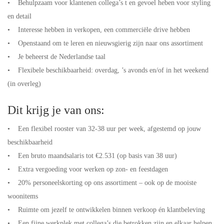
• Behulpzaam voor klantenen collega’s t en gevoel heben voor styling
en detail
• Interesse hebben in verkopen, een commerciële drive hebben
• Openstaand om te leren en nieuwsgierig zijn naar ons assortiment
• Je beheerst de Nederlandse taal
• Flexibele beschikbaarheid: overdag, ’s avonds en/of in het weekend
(in overleg)
Dit krijg je van ons:
• Een flexibel rooster van 32-38 uur per week, afgestemd op jouw
beschikbaarheid
• Een bruto maandsalaris tot €2.531 (op basis van 38 uur)
• Extra vergoeding voor werken op zon- en feestdagen
• 20% personeelskorting op ons assortiment – ook op de mooiste
woonitems
• Ruimte om jezelf te ontwikkelen binnen verkoop én klantbeleving
• Een fijne werkplek met collega’s die betrokken zijn en elkaar helpen